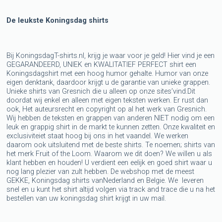
De leukste Koningsdag shirts
Bij KoningsdagT-shirts.nl, krijg je waar voor je geld! Hier vind je een
GEGARANDEERD, UNIEK en KWALITATIEF PERFECT shirt een
Koningsdagshirt met een hoog humor gehalte. Humor van onze
eigen denktank, daardoor krijgt u de garantie van unieke grappen.
Unieke shirts van Gresnich die u alleen op onze sites’vind.Dit
doordat wij enkel en alleen met eigen teksten werken. Er rust dan
ook, Het auteursrecht en copyright op al het werk van Gresnich.
Wij hebben de teksten en grappen van anderen NIET nodig om een
leuk en grappig shirt in de markt te kunnen zetten. Onze kwaliteit en
exclusiviteiet staat hoog bij ons in het vaandel. We werken
daarom ook uitsluitend met de beste shirts. Te noemen; shirts van
het merk Fruit of the Loom. Waarom we dit doen? We willen u als
klant hebben en houden! U verdient een eelijk en goed shirt waar u
nog lang plezier van zult hebben. De webshop met de meest
GEKKE, Koningsdag shirts vanNederland en Belgie. We leveren
snel en u kunt het shirt altijd volgen via track and trace die u na het
bestellen van uw koningsdag shirt krijgt in uw mail.