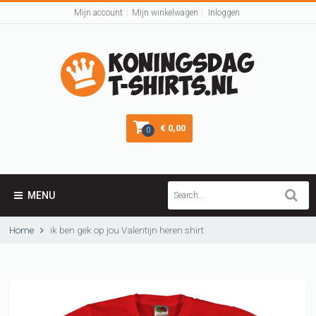
Mijn account
Mijn winkelwagen
Inloggen
€ 0,00
0
MENU
Home
ik ben gek op jou Valentijn heren shirt