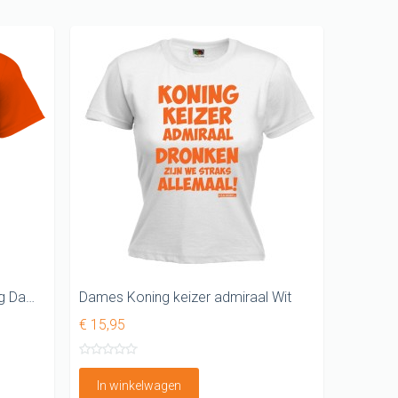
Vrij en op de markt Koningsdag Dames shirt
Dames Koning keizer admiraal Wit
€ 15,95
In winkelwagen