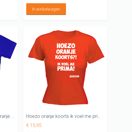
In winkelwagen
Ik erger me blauw aan al dat oranje T-shirt
Hoezo oranje koorts ik voel me prima DAMES WK SHIRT
€ 15,95