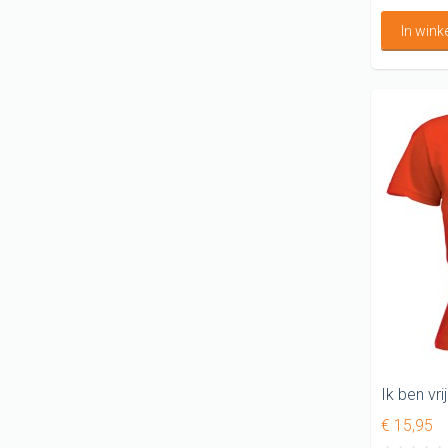
In win
€ 15,95