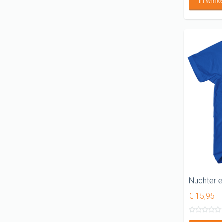
In win
€ 15,95