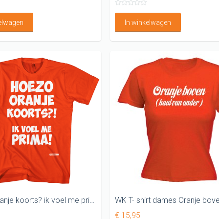
kelwagen
In winkelwagen
Hoezo oranje koorts? ik voel me prima
€ 15,95