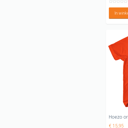
In win
€ 15,95