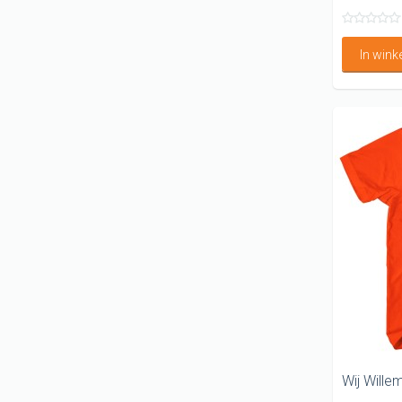
In win
Wij Willem