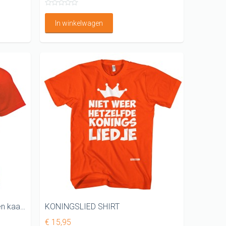
In winkelwagen
WK T- shirt dames Oranje boven kaal van onderen
KONINGSLIED SHIRT
€ 15,95