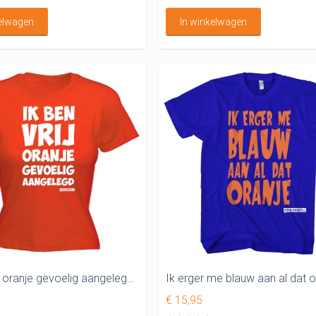
kelwagen
In winkelwagen
Ik ben vrij oranje gevoelig aangelegd Koningsdag Dames shirt
€ 15,95