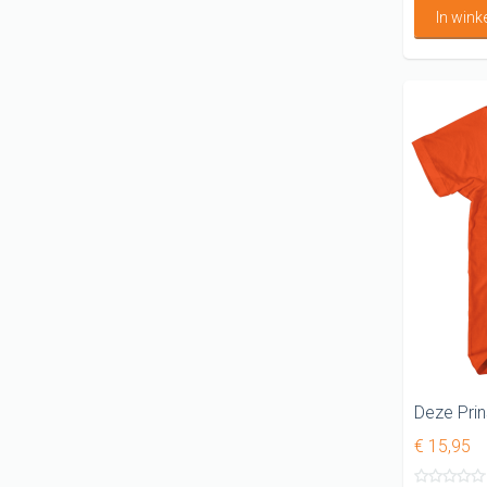
In win
Deze Prins
€ 15,95