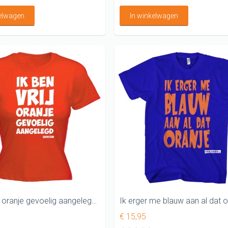
kelwagen
In winkelwagen
Ik ben vrij oranje gevoelig aangelegd Koningsdag Dames shirt
€ 15,95