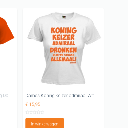
Vrij en op de markt Koningsdag Dames shirt
Dames Koning keizer admiraal Wit
€ 15,95
In winkelwagen