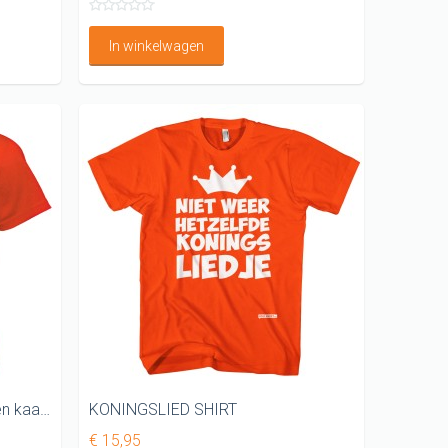
In winkelwagen
WK T- shirt dames Oranje boven kaal van onderen
KONINGSLIED SHIRT
€ 15,95