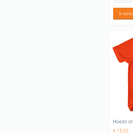
In win
€ 15,95