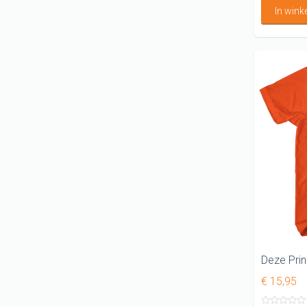
In win
Deze Prins
€ 15,95