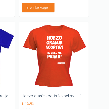
In winkelwagen
Ik erger me blauw aan al dat oranje T-shirt
Hoezo oranje koorts ik voel me prima DAMES WK SHIRT
€ 15,95