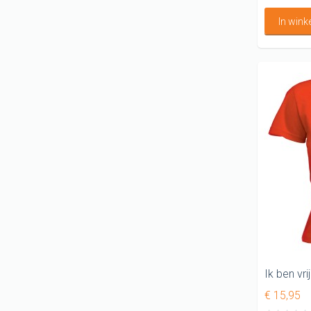
In win
€ 15,95