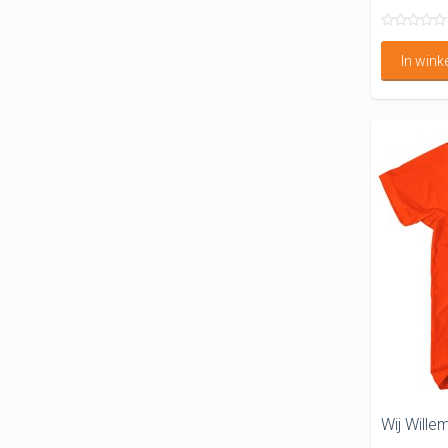
In win
Wij Willem