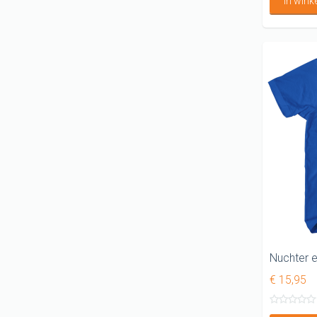
In win
€ 15,95