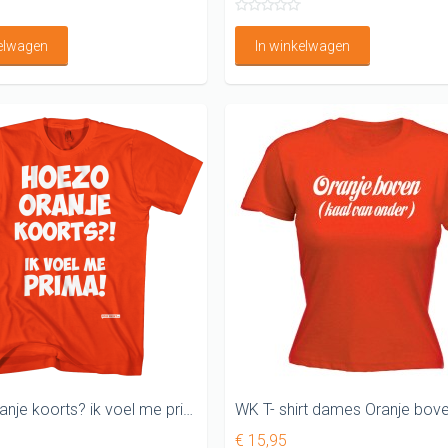
kelwagen
In winkelwagen
Hoezo oranje koorts? ik voel me prima
€ 15,95