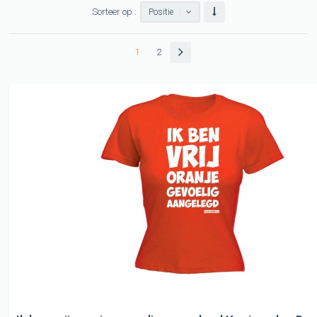
Sorteer op :
Positie
1
2